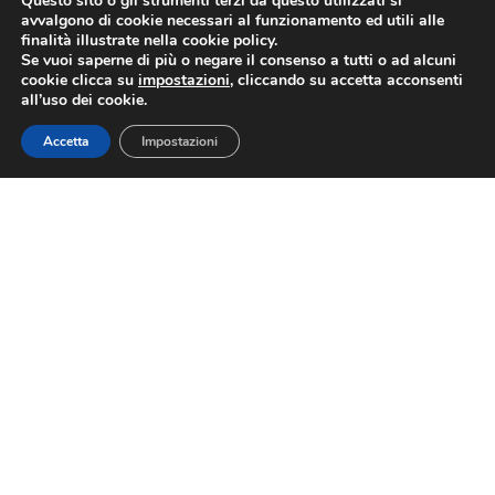
Questo sito o gli strumenti terzi da questo utilizzati si
Via Nazionale 60, Roma 00184
avvalgono di cookie necessari al funzionamento ed utili alle
finalità illustrate nella cookie policy.
Tel.
06 4725315
Se vuoi saperne di più o negare il consenso a tutti o ad alcuni
fiast@confesercenti.it
cookie clicca su
impostazioni
, cliccando su accetta acconsenti
all’uso dei cookie.
turismo@pecconfesercentinaz.it
Per giornalisti e contatti stampa:
stampa@confesercenti.it
Accetta
Impostazioni
Fiast
Chi Siamo
Cariche Nazionali
Sedi Territoriali